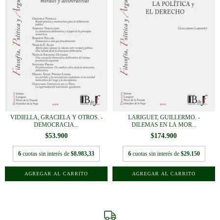
VIDIELLA, GRACIELA Y OTROS. -
LARIGUET, GUILLERMO. -
DEMOCRACIA...
DILEMAS EN LA MOR...
$53.900
$174.900
6
cuotas sin interés de
$8.983,33
6
cuotas sin interés de
$29.150