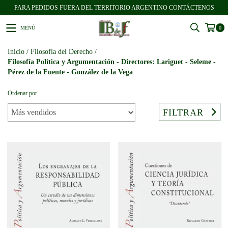
PARA PEDIDOS FUERA DEL TERRITORIO ARGENTINO CONTÁCTENOS
MENÚ
0
Inicio
/
Filosofía del Derecho
/
Filosofía Política y Argumentación - Directores: Lariguet - Seleme -
Pérez de la Fuente - González de la Vega
Ordenar por
FILTRAR