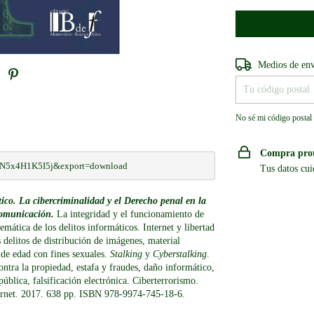
Entregas para el CP
Medios de en
No sé mi código postal
Compra pro
vbN5x4H1K5I5j&export=download
Tus datos cui
ico. La cibercriminalidad y el Derecho penal en la
comunicación.
La integridad y el funcionamiento de
mática de los delitos informáticos. Internet y libertad
s delitos de distribución de imágenes, material
de edad con fines sexuales.
Stalking
y
Cyberstalking
.
ntra la propiedad, estafa y fraudes, daño informático,
pública, falsificación electrónica. Ciberterrorismo.
nternet. 2017. 638 pp. ISBN 978-9974-745-18-6.