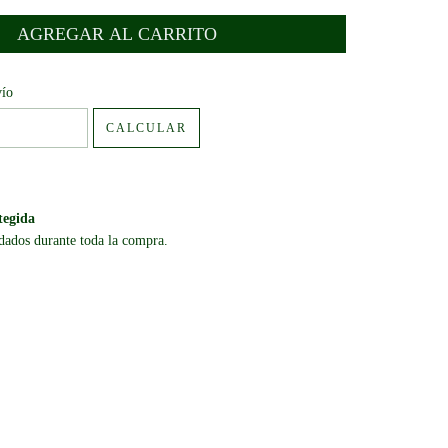
:
CAMBIAR CP
vío
CALCULAR
tegida
dados durante toda la compra.