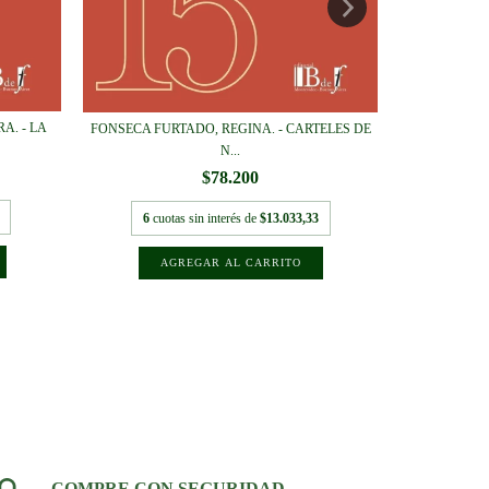
A. - LA
FONSECA FURTADO, REGINA. - CARTELES DE
MOLINA
N...
$78.200
6
cuotas sin interés de
$13.033,33
6
cuo
COMPRE CON SEGURIDAD