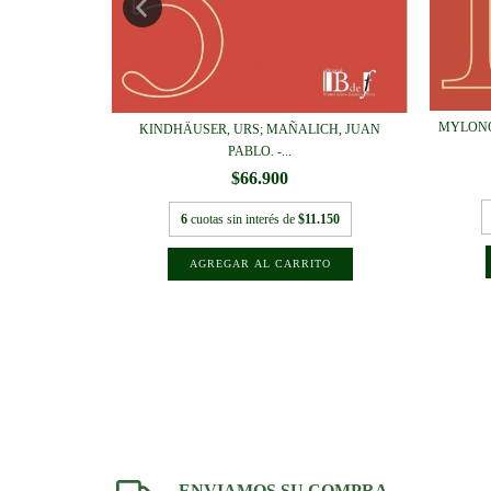
MYLONO
KINDHÄUSER, URS; MAÑALICH, JUAN
S PLANAS,
PABLO. -...
$66.900
6
cuotas sin interés de
$11.150
.200
ENVIAMOS SU COMPRA