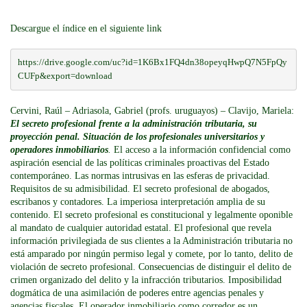
Descargue el índice en el siguiente link
https://drive.google.com/uc?id=1K6Bx1FQ4dn38opeyqHwpQ7N5FpQy
CUFp&export=download
Cervini, Raúl – Adriasola, Gabriel (profs. uruguayos) – Clavijo, Mariela:
El secreto profesional frente a la administración tributaria, su
proyección penal. Situación de los profesionales universitarios y
operadores inmobiliarios
.
El acceso a la información confidencial como
aspiración esencial de las políticas criminales proactivas del Estado
contemporáneo. Las normas intrusivas en las esferas de privacidad.
Requisitos de su admisibilidad. El secreto profesional de abogados,
escribanos y contadores. La imperiosa interpretación amplia de su
contenido. El secreto profesional es constitucional y legalmente oponible
al mandato de cualquier autoridad estatal. El profesional que revela
información privilegiada de sus clientes a la Administración tributaria no
está amparado por ningún permiso legal y comete, por lo tanto, delito de
violación de secreto profesional. Consecuencias de distinguir el delito de
crimen organizado del delito y la infracción tributarios. Imposibilidad
dogmática de una asimilación de poderes entre agencias penales y
agencias fiscales. El operador inmobiliario como corredor es un