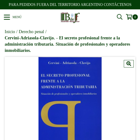
PARA PEDIDOS FUERA DEL TERRITORIO ARGENTINO CONTÁCTENOS
MENÚ
0
Inicio
/
Derecho penal
/
Cervini-Adriasola-Clavijo. - El secreto profesional frente a la
administración tributaria. Situación de profesionales y operadores
inmobiliarios.