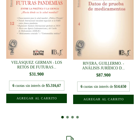
VELÁSQUEZ. GERMAN - LOS
RIVERA, GUILLERMO. -
RETOS DE FUTURAS...
ANÁLISIS JURÍDICO D...
$31.900
$87.900
6
cuotas sin interés de
$5.316,67
6
cuotas sin interés de
$14.650