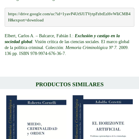
https://drive.google.com/uc?id=1yavP4UtSJ1TVytpFzbtEzl6vWIiCMB4
H&export=download
Elbert, Carlos A. – Balcarce, Fabián I.:
Exclusión y castigo en la
sociedad global
.
Visión crítica de las ciencias sociales. El marco global
de la política criminal. Colección:
Memoria Criminológica Nº 7.
2009.
136 pp. ISBN 978-9974-676-36-7.
PRODUCTOS SIMILARES