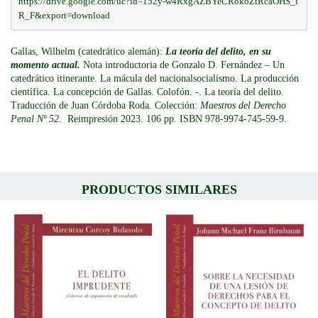
https://drive.google.com/uc?id=152y-w4RxgAZBYeCRokoZtRcaOHS_i
R_F&export=download
Gallas, Wilhelm (catedrático alemán):
La teoría del delito, en su
momento actual.
Nota introductoria de Gonzalo D. Fernández – Un
catedrático itinerante. La mácula del nacionalsocialismo. La producción
científica. La concepción de Gallas. Colofón. -. La teoría del delito.
Traducción de Juan Córdoba Roda. Colección:
Maestros del Derecho
Penal Nº 52
. Reimpresión 2023. 106 pp. ISBN 978-9974-745-59-9.
PRODUCTOS SIMILARES