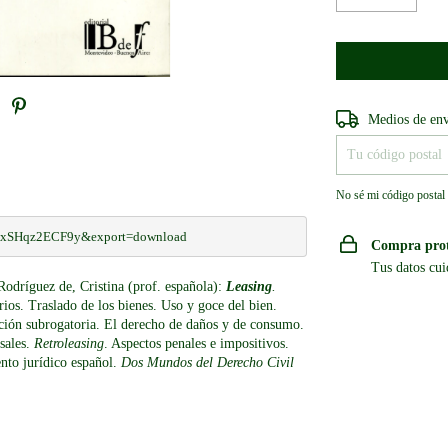
Entregas para el CP
Medios de en
No sé mi código postal
XixSHqz2ECF9y&export=download
Compra pro
Tus datos cui
odríguez de, Cristina (prof. española):
Leasing
.
ios. Traslado de los bienes. Uso y goce del bien.
acción subrogatoria. El derecho de daños y de consumo.
sales.
Retroleasing
. Aspectos penales e impositivos.
nto jurídico español.
Dos Mundos del Derecho Civil