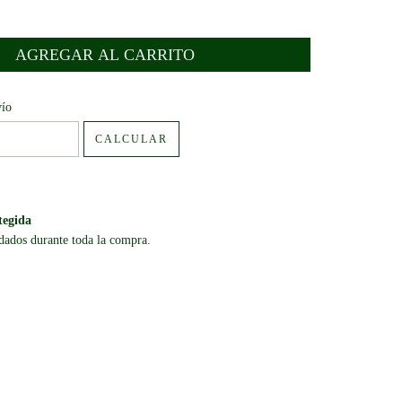
:
CAMBIAR CP
vío
CALCULAR
tegida
dados durante toda la compra.