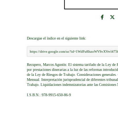
Descargue el índice en el siguiente link:
https://drive.google.com/uc?id=1WdFu8IszoWVSvXVrvl47
Recupero, Marcos Agustín: El sistema tarifado de la Ley de 
por prestaciones dinerarias a la luz de las reformas introdu
de la Ley de Riesgos de Trabajo. Consideraciones generales.
Mensual. Interpretación jurisprudencial de diferentes tribuna
Trabajo. Liquidaciones indemnizatorias ante las Comisiones
I.S.B.N.: 978-9915-650-86-9