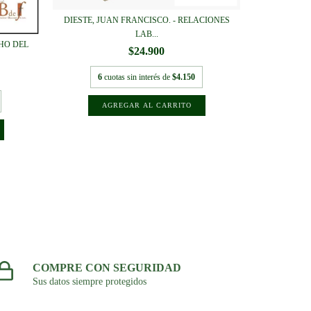
DIESTE, JUAN FRANCISCO. - RELACIONES
LAB...
DUARTE, DA
CHO DEL
$24.900
6
cuotas sin interés de
$4.150
6
cuo
COMPRE CON SEGURIDAD
Sus datos siempre protegidos