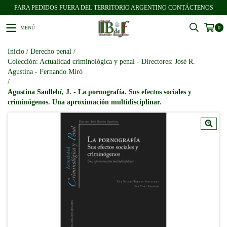
PARA PEDIDOS FUERA DEL TERRITORIO ARGENTINO CONTÁCTENOS
MENÚ
0
Inicio
/
Derecho penal
/
Colección: Actualidad criminológica y penal - Directores: José R.
Agustina - Fernando Miró
/
Agustina Sanllehí, J. - La pornografía. Sus efectos sociales y
criminógenos. Una aproximación multidisciplinar.