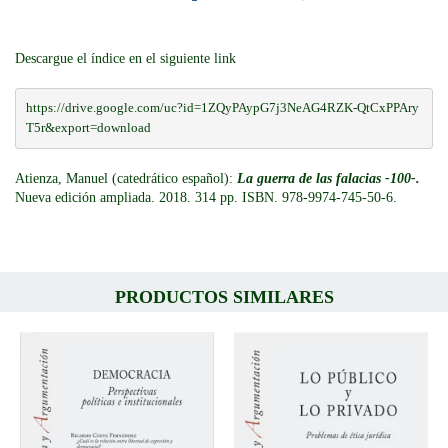
Descargue el índice en el siguiente link
https://drive.google.com/uc?id=1ZQyPAypG7j3NeAG4RZK-QtCxPPAry
T5r&export=download
Atienza, Manuel (catedrático español):
La guerra de las falacias -100-.
Nueva edición ampliada. 2018. 314 pp. ISBN. 978-9974-745-50-6.
PRODUCTOS SIMILARES