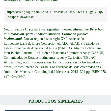
https://drive.google.com/uc?id=1l-6NsrHxCcRs6X3Ovo-GY3qyTCTljS9
I&export=download
Negro, Sandra C. (catedrática argentina) y otros:
Manual de Derecho a
la Integración, parte II África-América. Evolución jurídico-
institucional
.
Nuevo regionalismo siglo XXI. Asociación
Latinoamericana de Libre Comercio (ALALC-ALADI). Tratado de
Libre Comercio de América del Norte (NAFTA). Alianza Bolivariana.
Plan Puebla-Panamá. La Unión de Naciones Suramericanas (UNASUR).
Comunidades de Estados Latinoamericanos y Caribeños (CELAC).
África, integración y cooperación. La incorporación de los tratados al
orden jurídico interno de Brasil. Los acuerdos de sede celebrados en el
ámbito del Mercosur. Cronología del Mercosur. 2013. 304 pp. ISBN 978-
9974-676-94-7.
PRODUCTOS SIMILARES