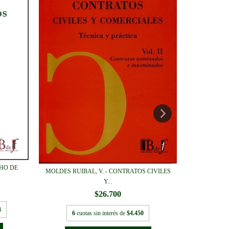
LÓPEZ MESA
CHO DE
MOLDES RUIBAL, V. - CONTRATOS CIVILES
6
cu
Y...
$26.700
3
6
cuotas sin interés de
$4.450