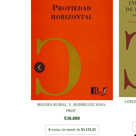
DOCTRINA DE
LÓPEZ
MOLDES RUIBAL, V.; RODRÍGUEZ SOSA -
PROP...
$30.800
716,67
6
cuotas sin interés de
$5.133,33