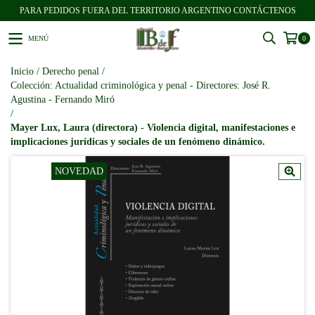
PARA PEDIDOS FUERA DEL TERRITORIO ARGENTINO CONTÁCTENOS
MENÚ
0
Inicio
/
Derecho penal
/
Colección: Actualidad criminológica y penal - Directores: José R.
Agustina - Fernando Miró
/
Mayer Lux, Laura (directora) - Violencia digital, manifestaciones e
implicaciones jurídicas y sociales de un fenómeno dinámico.